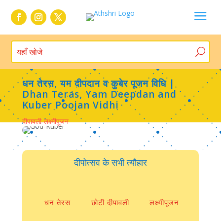
a
धन तेरस, यम दीपदान व कुबेर पूजन विधि |
Dhan Teras, Yam Deepdan and
Kuber Poojan Vidhi
दीपावली-लक्ष्मीपूजन
दीपोत्सव के सभी त्यौहार
धन तेरस
छोटी दीपावली
लक्ष्मीपूजन