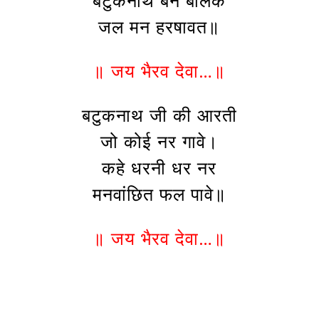
बटुकनाथ बन बालक
जल मन हरषावत॥
॥ जय भैरव देवा…॥
बटुकनाथ जी की आरती
जो कोई नर गावे।
कहे धरनी धर नर
मनवांछित फल पावे॥
॥ जय भैरव देवा…॥