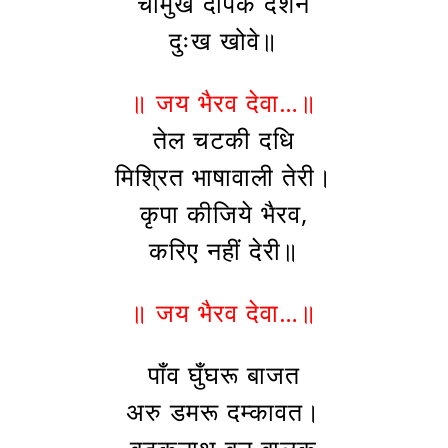
चौमुख दीपक दर्शन
दुःख खोवे॥
॥ जय भैरव देवा…॥
तेल चटकी दधि
मिश्रित भाषावाली तेरी।
कृपा कीजिये भैरव,
करिए नहीं देरी॥
॥ जय भैरव देवा…॥
पाँव घुँघरू बाजत
अरु डमरू दम्कावत।