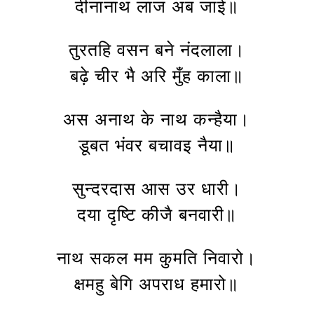
दीनानाथ लाज अब जाई॥
तुरतहि वसन बने नंदलाला।
बढ़े चीर भै अरि मुँह काला॥
अस अनाथ के नाथ कन्हैया।
डूबत भंवर बचावइ नैया॥
सुन्दरदास आस उर धारी।
दया दृष्टि कीजै बनवारी॥
नाथ सकल मम कुमति निवारो।
क्षमहु बेगि अपराध हमारो॥